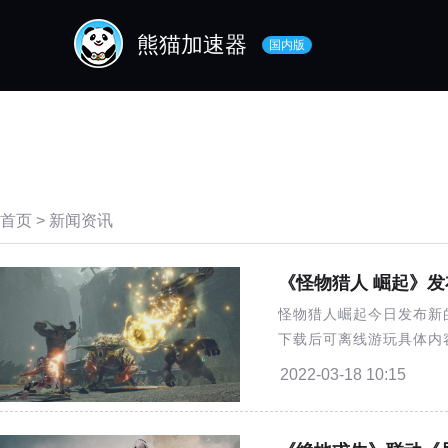
熊猫加速器
国内版
首页
套餐
首页
>
新闻资讯
《怪物猎人 崛起》发
怪物猎人崛起今日发布新的
下载后可离线游玩具体内
HR8以上报酬姿势组合奔
2022-03-18 10:15
已开启预购国区St