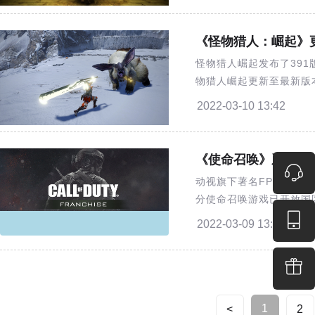
《怪物猎人：崛起》更
怪物猎人崛起发布了39
物猎人崛起更新至最新版
下载内容具体补丁说明如
2022-03-10 13:42
NintendoeShop购买新
《使命召唤》系列解锁
动视旗下著名FPS游戏使
分使命召唤游戏已开放国
召唤合集nbsp10nbsp
2022-03-09 13:32
1
<
2