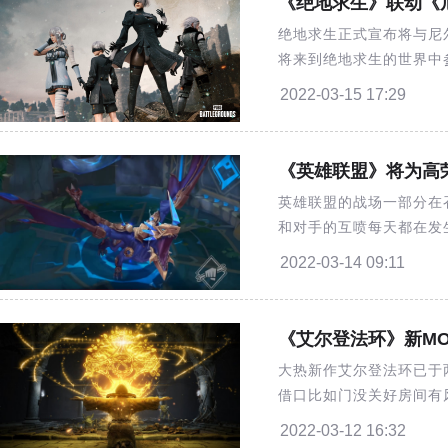
《绝地求生》联动《尼
绝地求生正式宣布将与尼尔机
将来到绝地求生的世界中参
纪元2B服装套装售价208
2022-03-15 17:29
《英雄联盟》将为高
英雄联盟的战场一部分在
和对手的互喷每天都在发
了一个新办法准备给在游
2022-03-14 09:11
家是顽固性喷子被举报的
《艾尔登法环》新MO
大热新作艾尔登法环已于
借口比如门没关好房间有
这款游戏的自动居中视角F
2022-03-12 16:32
MOD作者开始自己动手了